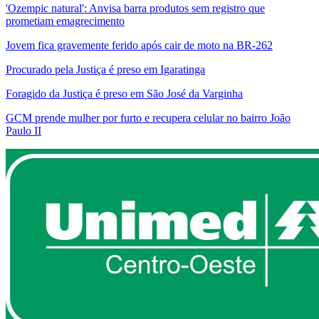
'Ozempic natural': Anvisa barra produtos sem registro que
prometiam emagrecimento
Jovem fica gravemente ferido após cair de moto na BR-262
Procurado pela Justiça é preso em Igaratinga
Foragido da Justiça é preso em São José da Varginha
GCM prende mulher por furto e recupera celular no bairro João
Paulo II