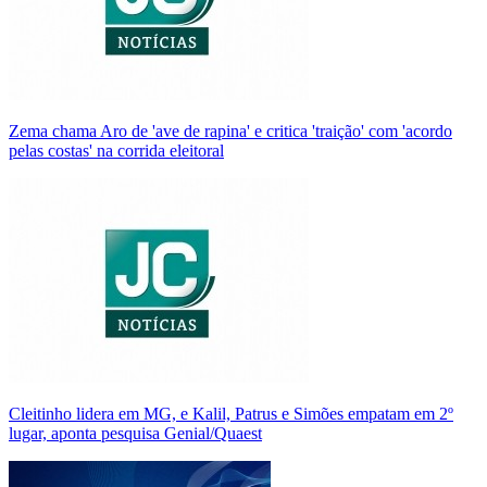
Zema chama Aro de 'ave de rapina' e critica 'traição' com 'acordo
pelas costas' na corrida eleitoral
Cleitinho lidera em MG, e Kalil, Patrus e Simões empatam em 2º
lugar, aponta pesquisa Genial/Quaest