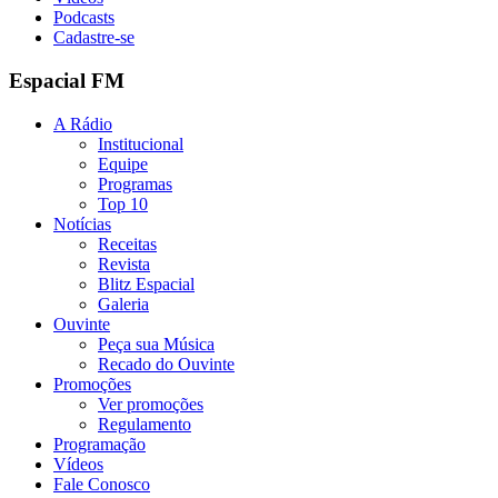
Podcasts
Cadastre-se
Espacial FM
A Rádio
Institucional
Equipe
Programas
Top 10
Notícias
Receitas
Revista
Blitz Espacial
Galeria
Ouvinte
Peça sua Música
Recado do Ouvinte
Promoções
Ver promoções
Regulamento
Programação
Vídeos
Fale Conosco