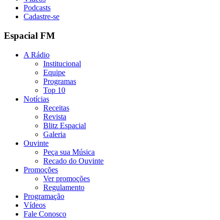
Podcasts
Cadastre-se
Espacial FM
A Rádio
Institucional
Equipe
Programas
Top 10
Notícias
Receitas
Revista
Blitz Espacial
Galeria
Ouvinte
Peça sua Música
Recado do Ouvinte
Promoções
Ver promoções
Regulamento
Programação
Vídeos
Fale Conosco