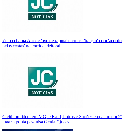
Zema chama Aro de 'ave de rapina' e critica 'traição' com 'acordo
pelas costas' na corrida eleitoral
Cleitinho lidera em MG, e Kalil, Patrus e Simões empatam em 2º
lugar, aponta pesquisa Genial/Quaest