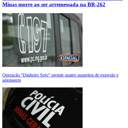
Minas morre ao ser arremessada na BR-262
Operação “Dinheiro Sujo” prende quatro suspeitos de extorsão e
agiotagem