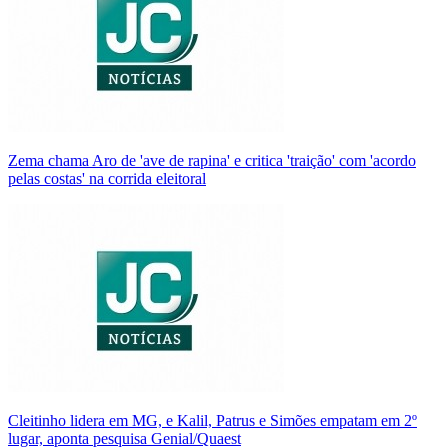
Zema chama Aro de 'ave de rapina' e critica 'traição' com 'acordo
pelas costas' na corrida eleitoral
Cleitinho lidera em MG, e Kalil, Patrus e Simões empatam em 2º
lugar, aponta pesquisa Genial/Quaest