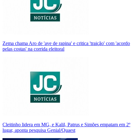
Zema chama Aro de 'ave de rapina' e critica 'traição' com 'acordo
pelas costas' na corrida eleitoral
Cleitinho lidera em MG, e Kalil, Patrus e Simões empatam em 2º
lugar, aponta pesquisa Genial/Quaest