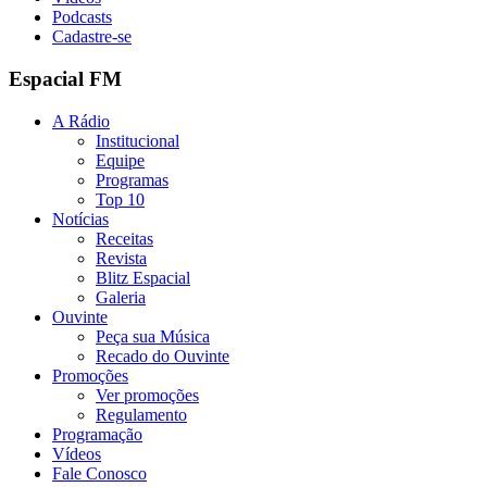
Podcasts
Cadastre-se
Espacial FM
A Rádio
Institucional
Equipe
Programas
Top 10
Notícias
Receitas
Revista
Blitz Espacial
Galeria
Ouvinte
Peça sua Música
Recado do Ouvinte
Promoções
Ver promoções
Regulamento
Programação
Vídeos
Fale Conosco