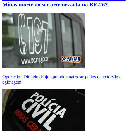
Minas morre ao ser arremessada na BR-262
Operação “Dinheiro Sujo” prende quatro suspeitos de extorsão e
agiotagem