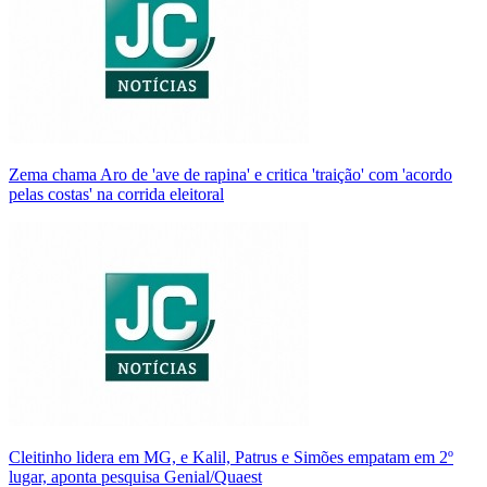
Zema chama Aro de 'ave de rapina' e critica 'traição' com 'acordo
pelas costas' na corrida eleitoral
Cleitinho lidera em MG, e Kalil, Patrus e Simões empatam em 2º
lugar, aponta pesquisa Genial/Quaest