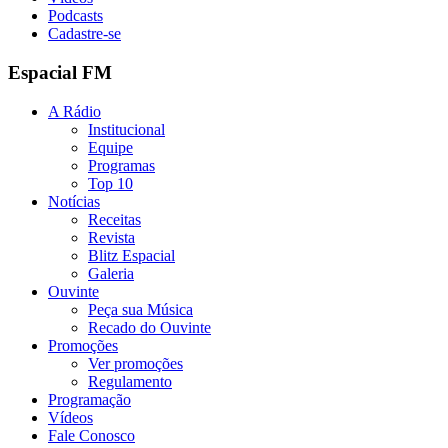
Podcasts
Cadastre-se
Espacial FM
A Rádio
Institucional
Equipe
Programas
Top 10
Notícias
Receitas
Revista
Blitz Espacial
Galeria
Ouvinte
Peça sua Música
Recado do Ouvinte
Promoções
Ver promoções
Regulamento
Programação
Vídeos
Fale Conosco