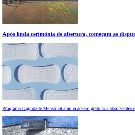
Após linda cerimônia de abertura, começam as disp
Programa Dignidade Menstrual amplia acesso gratuito a absorventes 