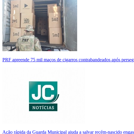
PRF apreende 75 mil maços de cigarros contrabandeados após perse
Ação rápida da Guarda Municipal ajuda a salvar recém-nascido enga