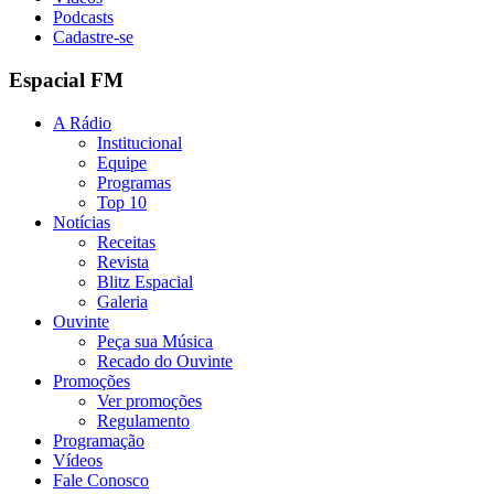
Podcasts
Cadastre-se
Espacial FM
A Rádio
Institucional
Equipe
Programas
Top 10
Notícias
Receitas
Revista
Blitz Espacial
Galeria
Ouvinte
Peça sua Música
Recado do Ouvinte
Promoções
Ver promoções
Regulamento
Programação
Vídeos
Fale Conosco