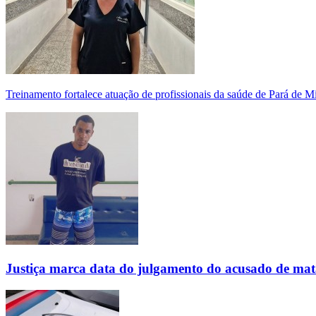
Treinamento fortalece atuação de profissionais da saúde de Pará de 
Justiça marca data do julgamento do acusado de mat