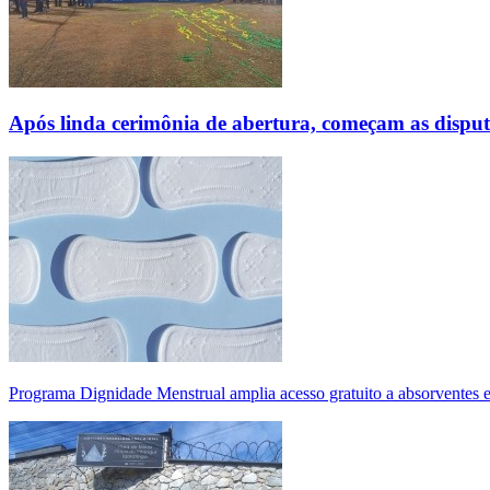
Após linda cerimônia de abertura, começam as disp
Programa Dignidade Menstrual amplia acesso gratuito a absorventes 