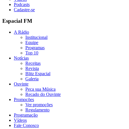
Podcasts
Cadastre-se
Espacial FM
A Rádio
Institucional
Equipe
Programas
Top 10
Notícias
Receitas
Revista
Blitz Espacial
Galeria
Ouvinte
Peça sua Música
Recado do Ouvinte
Promoções
Ver promoções
Regulamento
Programação
Vídeos
Fale Conosco