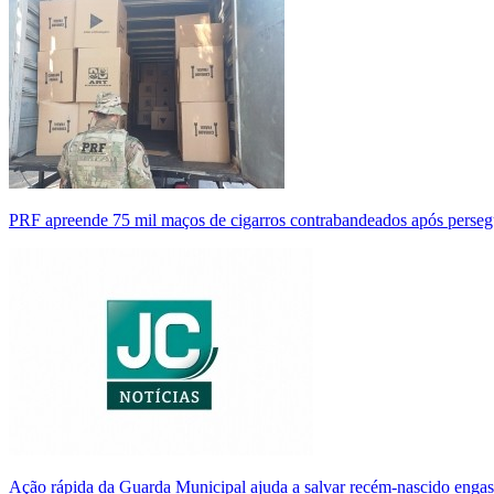
PRF apreende 75 mil maços de cigarros contrabandeados após perse
Ação rápida da Guarda Municipal ajuda a salvar recém-nascido enga