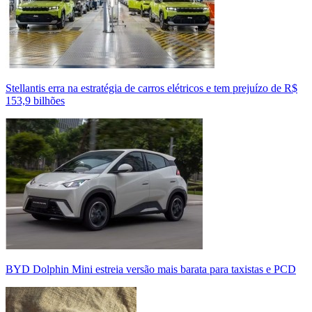
Stellantis erra na estratégia de carros elétricos e tem prejuízo de R$
153,9 bilhões
BYD Dolphin Mini estreia versão mais barata para taxistas e PCD