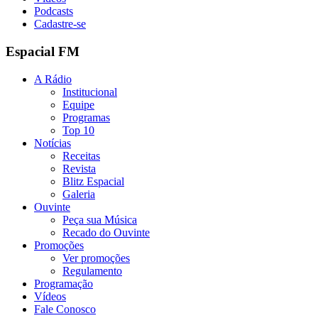
Podcasts
Cadastre-se
Espacial FM
A Rádio
Institucional
Equipe
Programas
Top 10
Notícias
Receitas
Revista
Blitz Espacial
Galeria
Ouvinte
Peça sua Música
Recado do Ouvinte
Promoções
Ver promoções
Regulamento
Programação
Vídeos
Fale Conosco