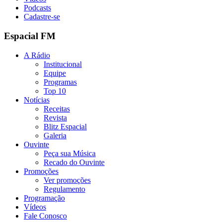
Podcasts
Cadastre-se
Espacial FM
A Rádio
Institucional
Equipe
Programas
Top 10
Notícias
Receitas
Revista
Blitz Espacial
Galeria
Ouvinte
Peça sua Música
Recado do Ouvinte
Promoções
Ver promoções
Regulamento
Programação
Vídeos
Fale Conosco