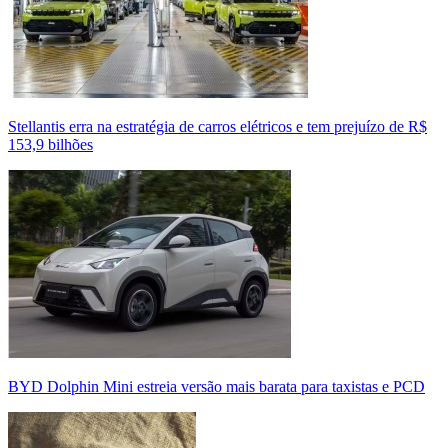
Stellantis erra na estratégia de carros elétricos e tem prejuízo de R$
153,9 bilhões
BYD Dolphin Mini estreia versão mais barata para taxistas e PCD