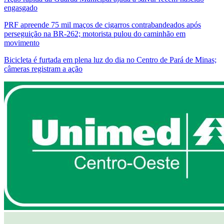
engasgado
PRF apreende 75 mil maços de cigarros contrabandeados após
perseguição na BR-262; motorista pulou do caminhão em
movimento
Bicicleta é furtada em plena luz do dia no Centro de Pará de Minas;
câmeras registram a ação