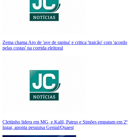
Zema chama Aro de 'ave de rapina' e critica 'traição' com 'acordo
pelas costas' na corrida eleitoral
Cleitinho lidera em MG, e Kalil, Patrus e Simões empatam em 2º
lugar, aponta pesquisa Genial/Quaest