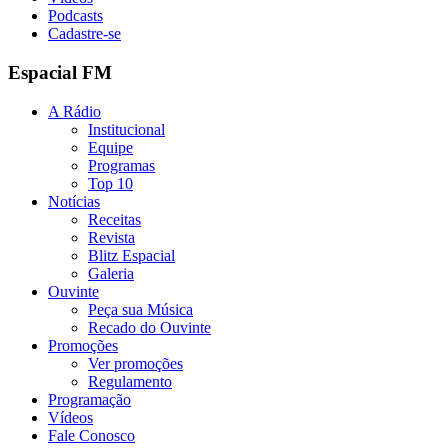
Podcasts
Cadastre-se
Espacial FM
A Rádio
Institucional
Equipe
Programas
Top 10
Notícias
Receitas
Revista
Blitz Espacial
Galeria
Ouvinte
Peça sua Música
Recado do Ouvinte
Promoções
Ver promoções
Regulamento
Programação
Vídeos
Fale Conosco