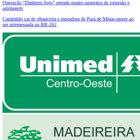
Operação “Dinheiro Sujo” prende quatro suspeitos de extorsão e
agiotagem
Caminhão cai de ribanceira e moradora de Pará de Minas morre ao
ser arremessada na BR-262