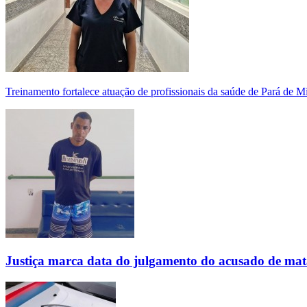
Treinamento fortalece atuação de profissionais da saúde de Pará de 
Justiça marca data do julgamento do acusado de mat