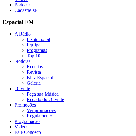
Podcasts
Cadastre-se
Espacial FM
A Rádio
Institucional
Equipe
Programas
Top 10
Notícias
Receitas
Revista
Blitz Espacial
Galeria
Ouvinte
Peça sua Música
Recado do Ouvinte
Promoções
Ver promoções
Regulamento
Programação
Vídeos
Fale Conosco