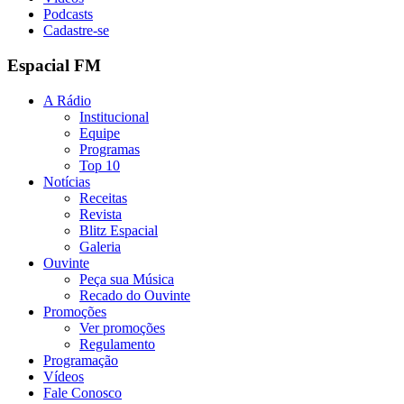
Podcasts
Cadastre-se
Espacial FM
A Rádio
Institucional
Equipe
Programas
Top 10
Notícias
Receitas
Revista
Blitz Espacial
Galeria
Ouvinte
Peça sua Música
Recado do Ouvinte
Promoções
Ver promoções
Regulamento
Programação
Vídeos
Fale Conosco