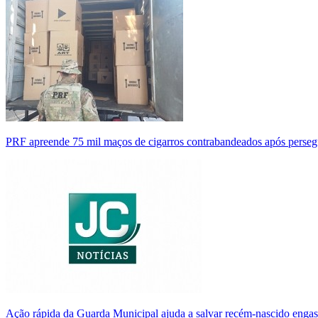
PRF apreende 75 mil maços de cigarros contrabandeados após perse
Ação rápida da Guarda Municipal ajuda a salvar recém-nascido enga