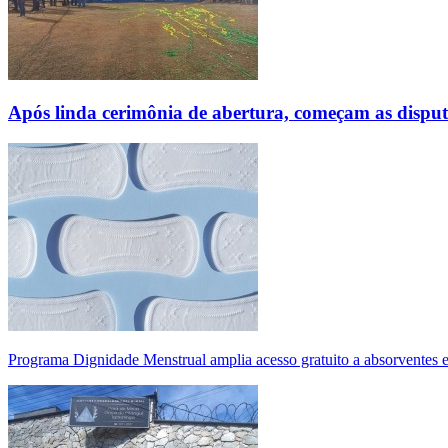
Após linda cerimônia de abertura, começam as disp
Programa Dignidade Menstrual amplia acesso gratuito a absorventes 