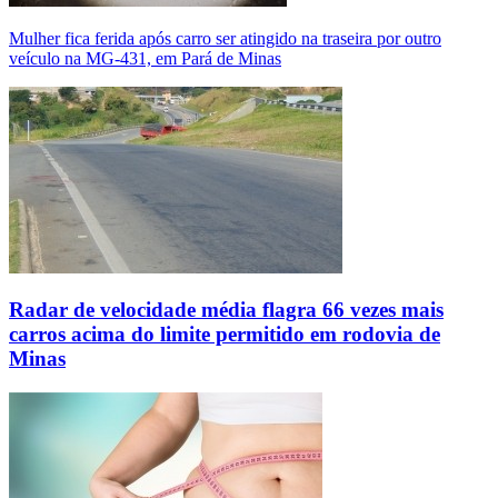
Mulher fica ferida após carro ser atingido na traseira por outro
veículo na MG-431, em Pará de Minas
Radar de velocidade média flagra 66 vezes mais
carros acima do limite permitido em rodovia de
Minas