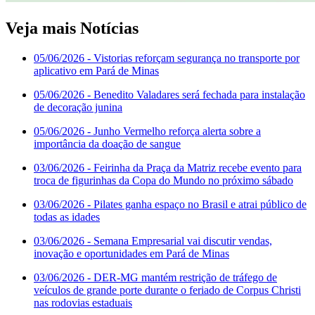
Veja mais Notícias
05/06/2026
- Vistorias reforçam segurança no transporte por
aplicativo em Pará de Minas
05/06/2026
- Benedito Valadares será fechada para instalação
de decoração junina
05/06/2026
- Junho Vermelho reforça alerta sobre a
importância da doação de sangue
03/06/2026
- Feirinha da Praça da Matriz recebe evento para
troca de figurinhas da Copa do Mundo no próximo sábado
03/06/2026
- Pilates ganha espaço no Brasil e atrai público de
todas as idades
03/06/2026
- Semana Empresarial vai discutir vendas,
inovação e oportunidades em Pará de Minas
03/06/2026
- DER-MG mantém restrição de tráfego de
veículos de grande porte durante o feriado de Corpus Christi
nas rodovias estaduais