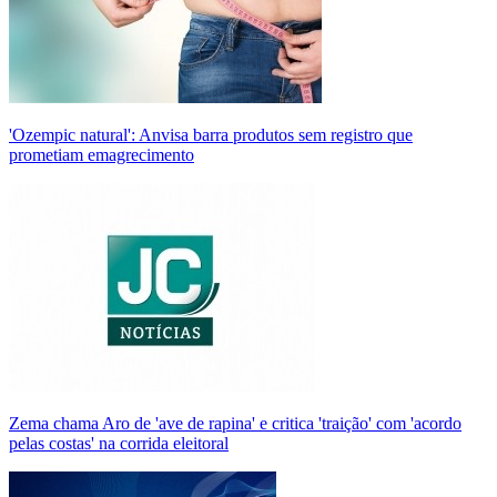
'Ozempic natural': Anvisa barra produtos sem registro que
prometiam emagrecimento
Zema chama Aro de 'ave de rapina' e critica 'traição' com 'acordo
pelas costas' na corrida eleitoral