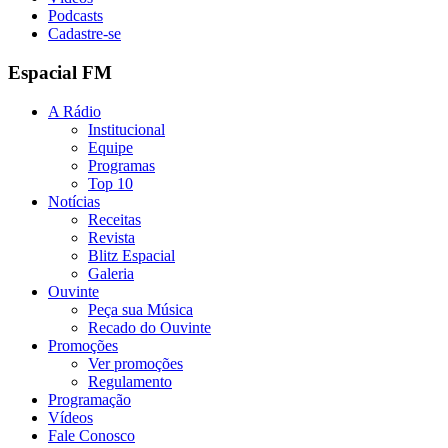
Podcasts
Cadastre-se
Espacial FM
A Rádio
Institucional
Equipe
Programas
Top 10
Notícias
Receitas
Revista
Blitz Espacial
Galeria
Ouvinte
Peça sua Música
Recado do Ouvinte
Promoções
Ver promoções
Regulamento
Programação
Vídeos
Fale Conosco