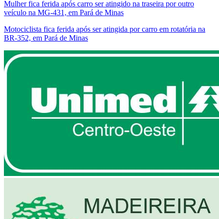
Mulher fica ferida após carro ser atingido na traseira por outro
veículo na MG-431, em Pará de Minas
Motociclista fica ferida após ser atingida por carro em rotatória na
BR-352, em Pará de Minas