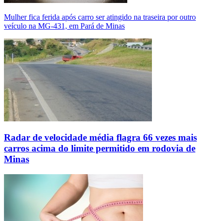
Mulher fica ferida após carro ser atingido na traseira por outro
veículo na MG-431, em Pará de Minas
Radar de velocidade média flagra 66 vezes mais
carros acima do limite permitido em rodovia de
Minas