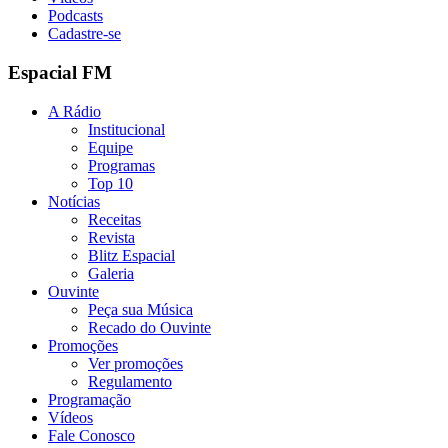
Podcasts
Cadastre-se
Espacial FM
A Rádio
Institucional
Equipe
Programas
Top 10
Notícias
Receitas
Revista
Blitz Espacial
Galeria
Ouvinte
Peça sua Música
Recado do Ouvinte
Promoções
Ver promoções
Regulamento
Programação
Vídeos
Fale Conosco