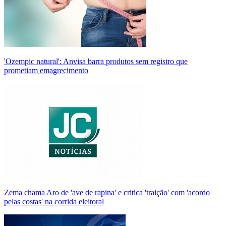
'Ozempic natural': Anvisa barra produtos sem registro que
prometiam emagrecimento
Zema chama Aro de 'ave de rapina' e critica 'traição' com 'acordo
pelas costas' na corrida eleitoral