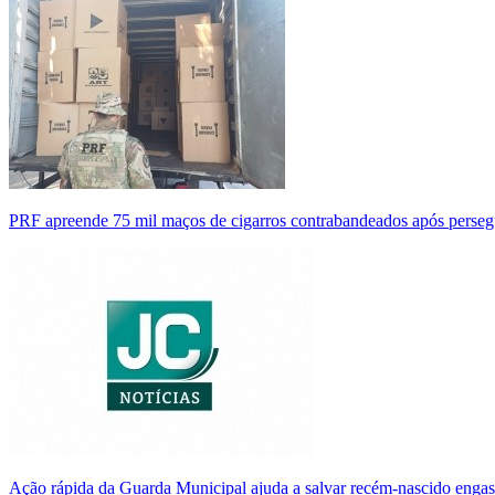
PRF apreende 75 mil maços de cigarros contrabandeados após perse
Ação rápida da Guarda Municipal ajuda a salvar recém-nascido enga