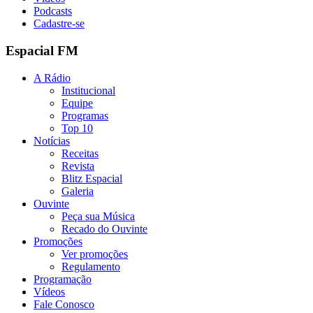
Podcasts
Cadastre-se
Espacial FM
A Rádio
Institucional
Equipe
Programas
Top 10
Notícias
Receitas
Revista
Blitz Espacial
Galeria
Ouvinte
Peça sua Música
Recado do Ouvinte
Promoções
Ver promoções
Regulamento
Programação
Vídeos
Fale Conosco