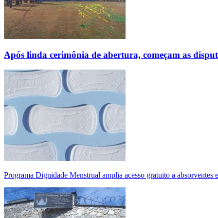
Após linda cerimônia de abertura, começam as disp
Programa Dignidade Menstrual amplia acesso gratuito a absorventes 