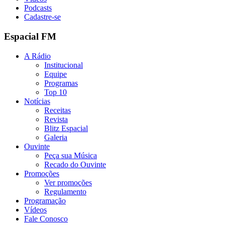
Podcasts
Cadastre-se
Espacial FM
A Rádio
Institucional
Equipe
Programas
Top 10
Notícias
Receitas
Revista
Blitz Espacial
Galeria
Ouvinte
Peça sua Música
Recado do Ouvinte
Promoções
Ver promoções
Regulamento
Programação
Vídeos
Fale Conosco