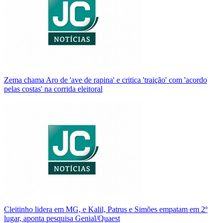
Zema chama Aro de 'ave de rapina' e critica 'traição' com 'acordo
pelas costas' na corrida eleitoral
Cleitinho lidera em MG, e Kalil, Patrus e Simões empatam em 2º
lugar, aponta pesquisa Genial/Quaest