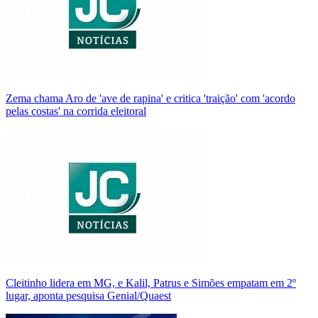
Zema chama Aro de 'ave de rapina' e critica 'traição' com 'acordo
pelas costas' na corrida eleitoral
Cleitinho lidera em MG, e Kalil, Patrus e Simões empatam em 2º
lugar, aponta pesquisa Genial/Quaest