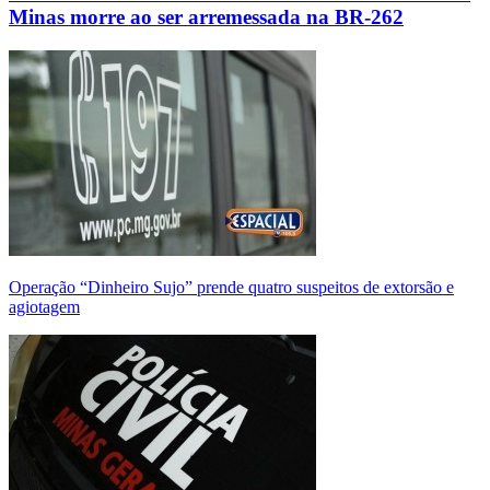
Minas morre ao ser arremessada na BR-262
Operação “Dinheiro Sujo” prende quatro suspeitos de extorsão e
agiotagem