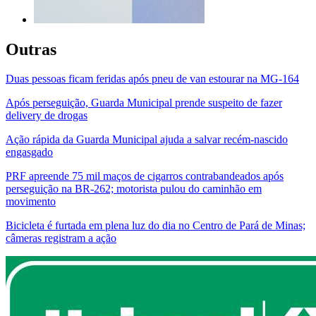
Outras
Duas pessoas ficam feridas após pneu de van estourar na MG-164
Após perseguição, Guarda Municipal prende suspeito de fazer
delivery de drogas
Ação rápida da Guarda Municipal ajuda a salvar recém-nascido
engasgado
PRF apreende 75 mil maços de cigarros contrabandeados após
perseguição na BR-262; motorista pulou do caminhão em
movimento
Bicicleta é furtada em plena luz do dia no Centro de Pará de Minas;
câmeras registram a ação