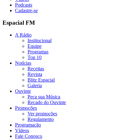
Podcasts
Cadastre-se
Espacial FM
A Rádio
Institucional
Equipe
Programas
Top 10
Notícias
Receitas
Revista
Blitz Espacial
Galeria
Ouvinte
Peça sua Música
Recado do Ouvinte
Promoções
Ver promoções
Regulamento
Programação
Vídeos
Fale Conosco