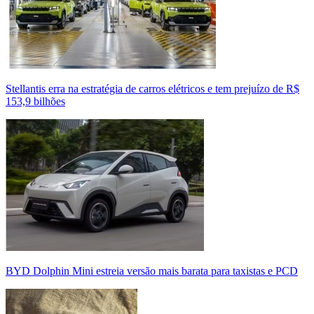
Stellantis erra na estratégia de carros elétricos e tem prejuízo de R$
153,9 bilhões
BYD Dolphin Mini estreia versão mais barata para taxistas e PCD