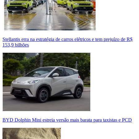
Stellantis erra na estratégia de carros elétricos e tem prejuízo de R$
153,9 bilhões
BYD Dolphin Mini estreia versão mais barata para taxistas e PCD