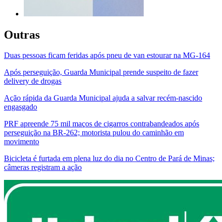
Outras
Duas pessoas ficam feridas após pneu de van estourar na MG-164
Após perseguição, Guarda Municipal prende suspeito de fazer
delivery de drogas
Ação rápida da Guarda Municipal ajuda a salvar recém-nascido
engasgado
PRF apreende 75 mil maços de cigarros contrabandeados após
perseguição na BR-262; motorista pulou do caminhão em
movimento
Bicicleta é furtada em plena luz do dia no Centro de Pará de Minas;
câmeras registram a ação