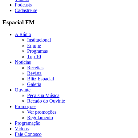
Podcasts
Cadastre-se
Espacial FM
A Rádio
Institucional
Equipe
Programas
Top 10
Notícias
Receitas
Revista
Blitz Espacial
Galeria
Ouvinte
Peça sua Música
Recado do Ouvinte
Promoções
Ver promoções
Regulamento
Programação
Vídeos
Fale Conosco