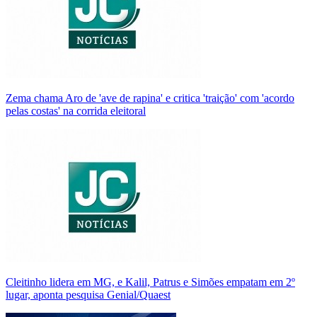
Zema chama Aro de 'ave de rapina' e critica 'traição' com 'acordo
pelas costas' na corrida eleitoral
Cleitinho lidera em MG, e Kalil, Patrus e Simões empatam em 2º
lugar, aponta pesquisa Genial/Quaest