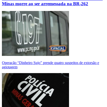
Minas morre ao ser arremessada na BR-262
Operação “Dinheiro Sujo” prende quatro suspeitos de extorsão e
agiotagem