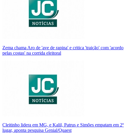
Zema chama Aro de 'ave de rapina' e critica 'traição' com 'acordo
pelas costas' na corrida eleitoral
Cleitinho lidera em MG, e Kalil, Patrus e Simões empatam em 2º
lugar, aponta pesquisa Genial/Quaest