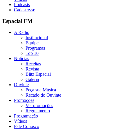
Podcasts
Cadastre-se
Espacial FM
A Rádio
Institucional
Equipe
Programas
Top 10
Notícias
Receitas
Revista
Blitz Espacial
Galeria
Ouvinte
Peça sua Música
Recado do Ouvinte
Promoções
Ver promoções
Regulamento
Programação
Vídeos
Fale Conosco