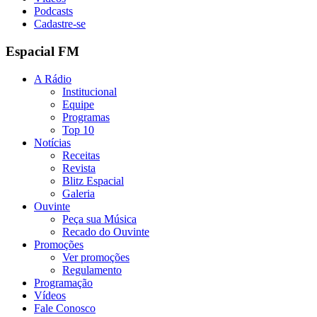
Podcasts
Cadastre-se
Espacial FM
A Rádio
Institucional
Equipe
Programas
Top 10
Notícias
Receitas
Revista
Blitz Espacial
Galeria
Ouvinte
Peça sua Música
Recado do Ouvinte
Promoções
Ver promoções
Regulamento
Programação
Vídeos
Fale Conosco