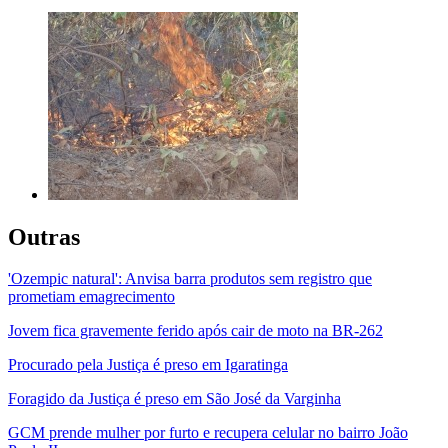
Outras
'Ozempic natural': Anvisa barra produtos sem registro que
prometiam emagrecimento
Jovem fica gravemente ferido após cair de moto na BR-262
Procurado pela Justiça é preso em Igaratinga
Foragido da Justiça é preso em São José da Varginha
GCM prende mulher por furto e recupera celular no bairro João