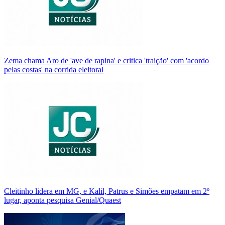
Zema chama Aro de 'ave de rapina' e critica 'traição' com 'acordo
pelas costas' na corrida eleitoral
Cleitinho lidera em MG, e Kalil, Patrus e Simões empatam em 2º
lugar, aponta pesquisa Genial/Quaest