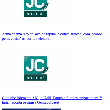
Zema chama Aro de 'ave de rapina' e critica 'traição' com 'acordo
pelas costas' na corrida eleitoral
Cleitinho lidera em MG, e Kalil, Patrus e Simões empatam em 2º
lugar, aponta pesquisa Genial/Quaest