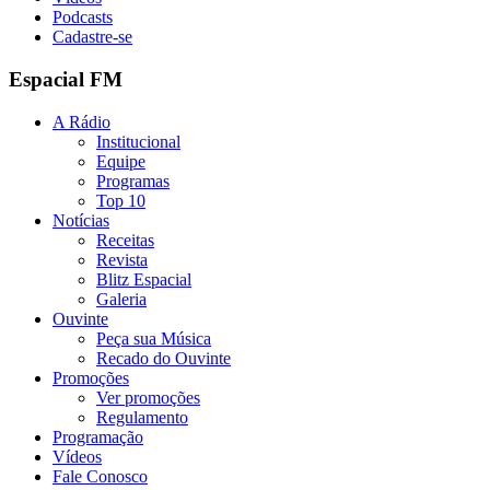
Podcasts
Cadastre-se
Espacial FM
A Rádio
Institucional
Equipe
Programas
Top 10
Notícias
Receitas
Revista
Blitz Espacial
Galeria
Ouvinte
Peça sua Música
Recado do Ouvinte
Promoções
Ver promoções
Regulamento
Programação
Vídeos
Fale Conosco