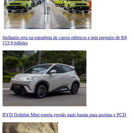
Stellantis erra na estratégia de carros elétricos e tem prejuízo de R$
153,9 bilhões
BYD Dolphin Mini estreia versão mais barata para taxistas e PCD