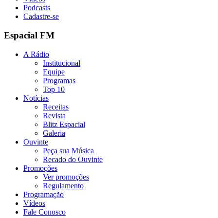
Podcasts
Cadastre-se
Espacial FM
A Rádio
Institucional
Equipe
Programas
Top 10
Notícias
Receitas
Revista
Blitz Espacial
Galeria
Ouvinte
Peça sua Música
Recado do Ouvinte
Promoções
Ver promoções
Regulamento
Programação
Vídeos
Fale Conosco