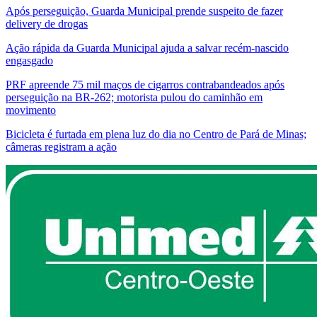
Após perseguição, Guarda Municipal prende suspeito de fazer
delivery de drogas
Ação rápida da Guarda Municipal ajuda a salvar recém-nascido
engasgado
PRF apreende 75 mil maços de cigarros contrabandeados após
perseguição na BR-262; motorista pulou do caminhão em
movimento
Bicicleta é furtada em plena luz do dia no Centro de Pará de Minas;
câmeras registram a ação