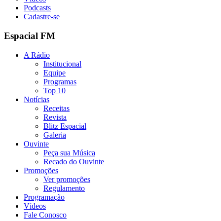
Podcasts
Cadastre-se
Espacial FM
A Rádio
Institucional
Equipe
Programas
Top 10
Notícias
Receitas
Revista
Blitz Espacial
Galeria
Ouvinte
Peça sua Música
Recado do Ouvinte
Promoções
Ver promoções
Regulamento
Programação
Vídeos
Fale Conosco