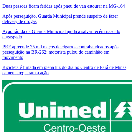
Duas pessoas ficam feridas após pneu de van estourar na MG-164
Após perseguição, Guarda Municipal prende suspeito de fazer
delivery de drogas
Ação rápida da Guarda Municipal ajuda a salvar recém-nascido
engasgado
PRF apreende 75 mil maços de cigarros contrabandeados após
perseguição na BR-262; motorista pulou do caminhão em
movimento
Bicicleta é furtada em plena luz do dia no Centro de Pará de Minas;
câmeras registram a ação