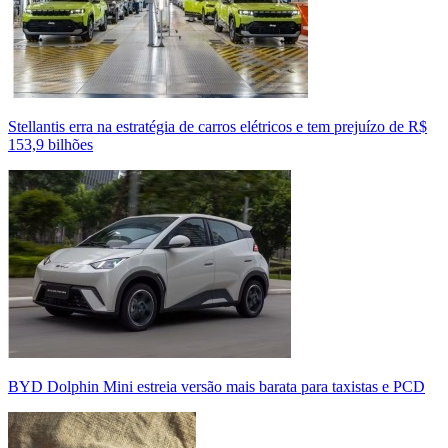
Stellantis erra na estratégia de carros elétricos e tem prejuízo de R$
153,9 bilhões
BYD Dolphin Mini estreia versão mais barata para taxistas e PCD