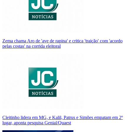
Zema chama Aro de 'ave de rapina' e critica 'traição' com 'acordo
pelas costas' na corrida eleitoral
Cleitinho lidera em MG, e Kalil, Patrus e Simões empatam em 2º
lugar, aponta pesquisa Genial/Quaest