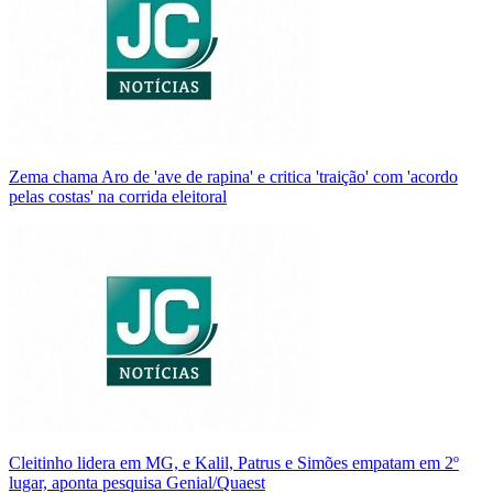
Zema chama Aro de 'ave de rapina' e critica 'traição' com 'acordo
pelas costas' na corrida eleitoral
Cleitinho lidera em MG, e Kalil, Patrus e Simões empatam em 2º
lugar, aponta pesquisa Genial/Quaest