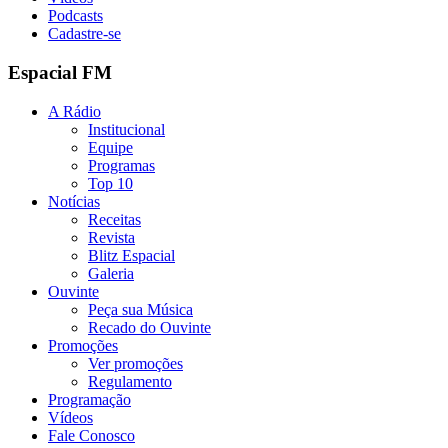
Podcasts
Cadastre-se
Espacial FM
A Rádio
Institucional
Equipe
Programas
Top 10
Notícias
Receitas
Revista
Blitz Espacial
Galeria
Ouvinte
Peça sua Música
Recado do Ouvinte
Promoções
Ver promoções
Regulamento
Programação
Vídeos
Fale Conosco