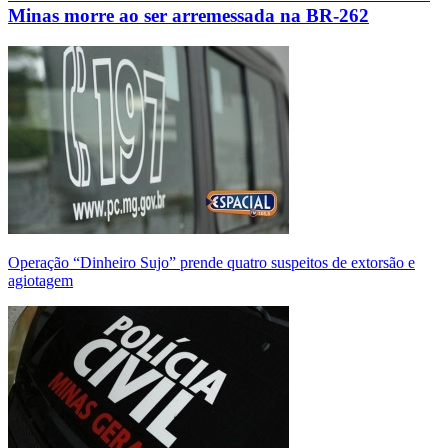
Minas morre ao ser arremessada na BR-262
Operação “Dinheiro Sujo” prende quatro suspeitos de extorsão e
agiotagem