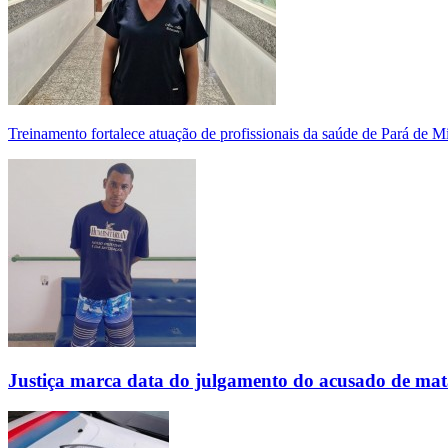
Treinamento fortalece atuação de profissionais da saúde de Pará de 
Justiça marca data do julgamento do acusado de mat