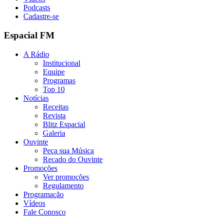
Podcasts
Cadastre-se
Espacial FM
A Rádio
Institucional
Equipe
Programas
Top 10
Notícias
Receitas
Revista
Blitz Espacial
Galeria
Ouvinte
Peça sua Música
Recado do Ouvinte
Promoções
Ver promoções
Regulamento
Programação
Vídeos
Fale Conosco