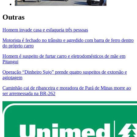
Outras
Homem invade casa e esfaqueia três pessoas
Motorista é fechado no trânsito e agredido com barra de ferro dentro
do próprio carro
Homem é suspeito de furtar carro e eletrodomésticos de mãe em
Pitangui
Operação “Dinheiro Sujo” prende quatro suspeitos de extorsão e
agiotagem
Caminhão cai de ribanceira e moradora de Pará de Minas morre ao
ser arremessada na BR-262