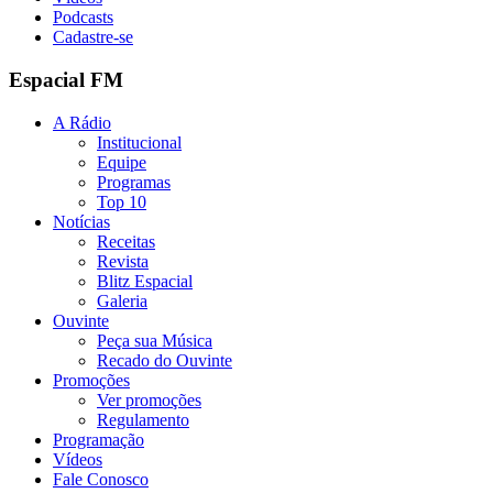
Podcasts
Cadastre-se
Espacial FM
A Rádio
Institucional
Equipe
Programas
Top 10
Notícias
Receitas
Revista
Blitz Espacial
Galeria
Ouvinte
Peça sua Música
Recado do Ouvinte
Promoções
Ver promoções
Regulamento
Programação
Vídeos
Fale Conosco