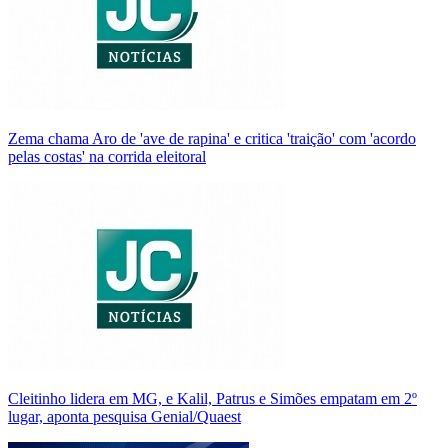
Zema chama Aro de 'ave de rapina' e critica 'traição' com 'acordo
pelas costas' na corrida eleitoral
Cleitinho lidera em MG, e Kalil, Patrus e Simões empatam em 2º
lugar, aponta pesquisa Genial/Quaest