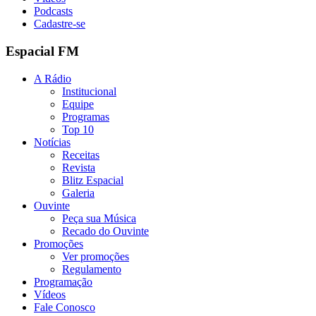
Podcasts
Cadastre-se
Espacial FM
A Rádio
Institucional
Equipe
Programas
Top 10
Notícias
Receitas
Revista
Blitz Espacial
Galeria
Ouvinte
Peça sua Música
Recado do Ouvinte
Promoções
Ver promoções
Regulamento
Programação
Vídeos
Fale Conosco