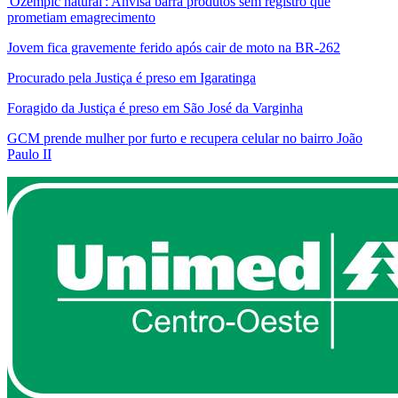
'Ozempic natural': Anvisa barra produtos sem registro que
prometiam emagrecimento
Jovem fica gravemente ferido após cair de moto na BR-262
Procurado pela Justiça é preso em Igaratinga
Foragido da Justiça é preso em São José da Varginha
GCM prende mulher por furto e recupera celular no bairro João
Paulo II