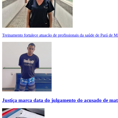
Treinamento fortalece atuação de profissionais da saúde de Pará de 
Justiça marca data do julgamento do acusado de mat