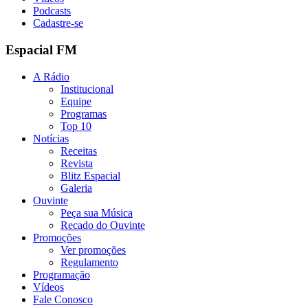
Podcasts
Cadastre-se
Espacial FM
A Rádio
Institucional
Equipe
Programas
Top 10
Notícias
Receitas
Revista
Blitz Espacial
Galeria
Ouvinte
Peça sua Música
Recado do Ouvinte
Promoções
Ver promoções
Regulamento
Programação
Vídeos
Fale Conosco