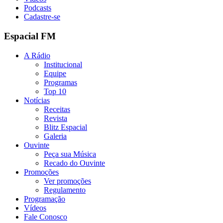
Podcasts
Cadastre-se
Espacial FM
A Rádio
Institucional
Equipe
Programas
Top 10
Notícias
Receitas
Revista
Blitz Espacial
Galeria
Ouvinte
Peça sua Música
Recado do Ouvinte
Promoções
Ver promoções
Regulamento
Programação
Vídeos
Fale Conosco