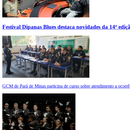
Festival Dipanas Blues destaca novidades da 14ª ediç
GCM de Pará de Minas participa de curso sobre atendimento a ocorrê