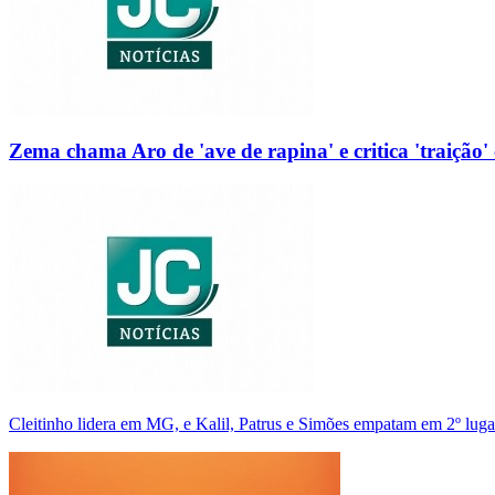
Zema chama Aro de 'ave de rapina' e critica 'traição' 
Cleitinho lidera em MG, e Kalil, Patrus e Simões empatam em 2º luga