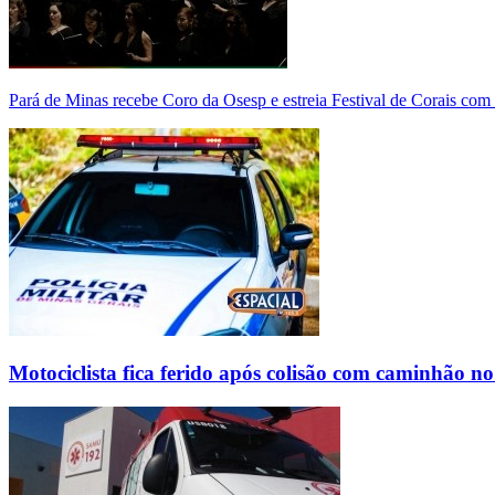
Pará de Minas recebe Coro da Osesp e estreia Festival de Corais com
Motociclista fica ferido após colisão com caminhão n