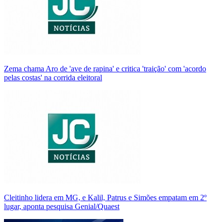
Zema chama Aro de 'ave de rapina' e critica 'traição' com 'acordo
pelas costas' na corrida eleitoral
Cleitinho lidera em MG, e Kalil, Patrus e Simões empatam em 2º
lugar, aponta pesquisa Genial/Quaest