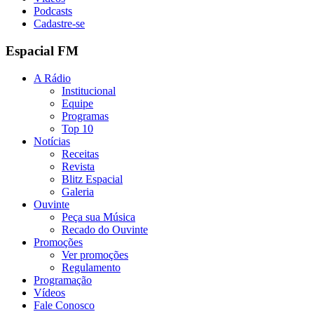
Podcasts
Cadastre-se
Espacial FM
A Rádio
Institucional
Equipe
Programas
Top 10
Notícias
Receitas
Revista
Blitz Espacial
Galeria
Ouvinte
Peça sua Música
Recado do Ouvinte
Promoções
Ver promoções
Regulamento
Programação
Vídeos
Fale Conosco