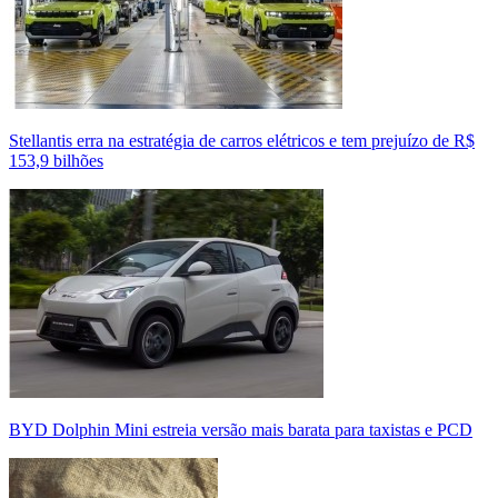
Stellantis erra na estratégia de carros elétricos e tem prejuízo de R$
153,9 bilhões
BYD Dolphin Mini estreia versão mais barata para taxistas e PCD