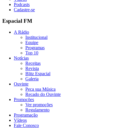
Podcasts
Cadastre-se
Espacial FM
A Rádio
Institucional
Equipe
Programas
Top 10
Notícias
Receitas
Revista
Blitz Espacial
Galeria
Ouvinte
Peça sua Música
Recado do Ouvinte
Promoções
Ver promoções
Regulamento
Programação
Vídeos
Fale Conosco