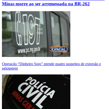
Minas morre ao ser arremessada na BR-262
Operação “Dinheiro Sujo” prende quatro suspeitos de extorsão e
agiotagem