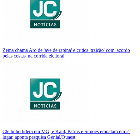
Zema chama Aro de 'ave de rapina' e critica 'traição' com 'acordo
pelas costas' na corrida eleitoral
Cleitinho lidera em MG, e Kalil, Patrus e Simões empatam em 2º
lugar, aponta pesquisa Genial/Quaest