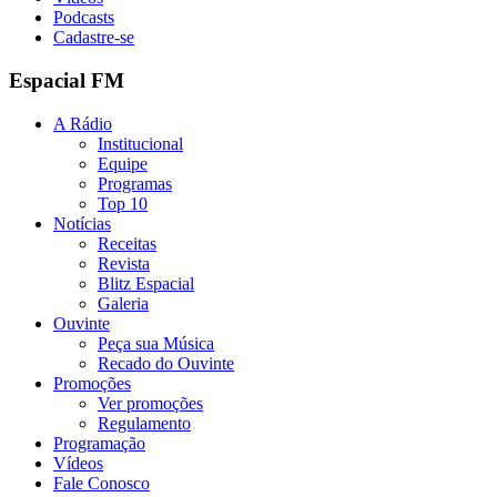
Podcasts
Cadastre-se
Espacial FM
A Rádio
Institucional
Equipe
Programas
Top 10
Notícias
Receitas
Revista
Blitz Espacial
Galeria
Ouvinte
Peça sua Música
Recado do Ouvinte
Promoções
Ver promoções
Regulamento
Programação
Vídeos
Fale Conosco