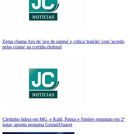
Zema chama Aro de 'ave de rapina' e critica 'traição' com 'acordo
pelas costas' na corrida eleitoral
Cleitinho lidera em MG, e Kalil, Patrus e Simões empatam em 2º
lugar, aponta pesquisa Genial/Quaest