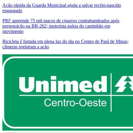
Ação rápida da Guarda Municipal ajuda a salvar recém-nascido
engasgado
PRF apreende 75 mil maços de cigarros contrabandeados após
perseguição na BR-262; motorista pulou do caminhão em
movimento
Bicicleta é furtada em plena luz do dia no Centro de Pará de Minas;
câmeras registram a ação