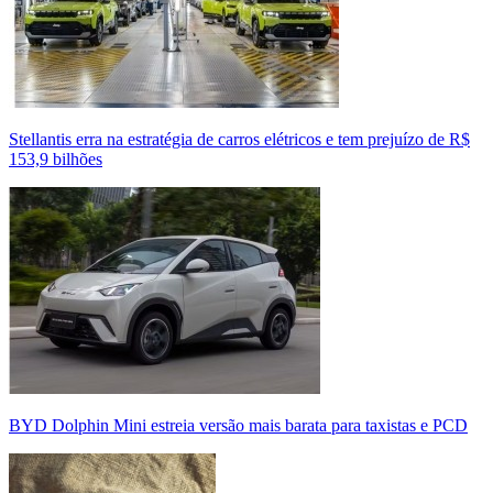
Stellantis erra na estratégia de carros elétricos e tem prejuízo de R$
153,9 bilhões
BYD Dolphin Mini estreia versão mais barata para taxistas e PCD