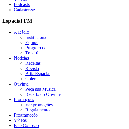
Podcasts
Cadastre-se
Espacial FM
A Rádio
Institucional
Equipe
Programas
Top 10
Notícias
Receitas
Revista
Blitz Espacial
Galeria
Ouvinte
Peça sua Música
Recado do Ouvinte
Promoções
Ver promoções
Regulamento
Programação
Vídeos
Fale Conosco