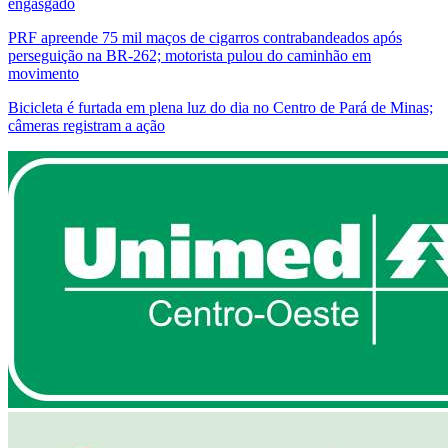
engasgado
PRF apreende 75 mil maços de cigarros contrabandeados após
perseguição na BR-262; motorista pulou do caminhão em
movimento
Bicicleta é furtada em plena luz do dia no Centro de Pará de Minas;
câmeras registram a ação