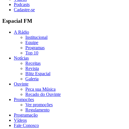
Podcasts
Cadastre-se
Espacial FM
A Rádio
Institucional
Equipe
Programas
Top 10
Notícias
Receitas
Revista
Blitz Espacial
Galeria
Ouvinte
Peça sua Música
Recado do Ouvinte
Promoções
Ver promoções
Regulamento
Programação
Vídeos
Fale Conosco