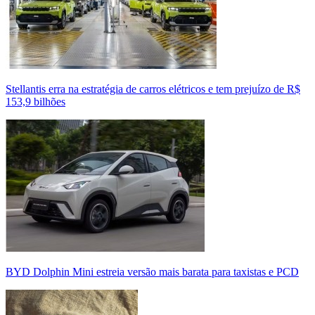
Stellantis erra na estratégia de carros elétricos e tem prejuízo de R$
153,9 bilhões
BYD Dolphin Mini estreia versão mais barata para taxistas e PCD