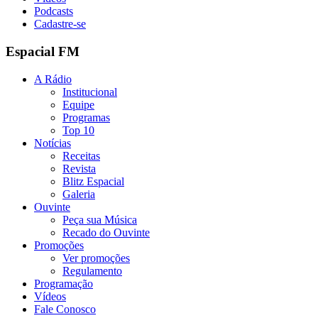
Podcasts
Cadastre-se
Espacial FM
A Rádio
Institucional
Equipe
Programas
Top 10
Notícias
Receitas
Revista
Blitz Espacial
Galeria
Ouvinte
Peça sua Música
Recado do Ouvinte
Promoções
Ver promoções
Regulamento
Programação
Vídeos
Fale Conosco