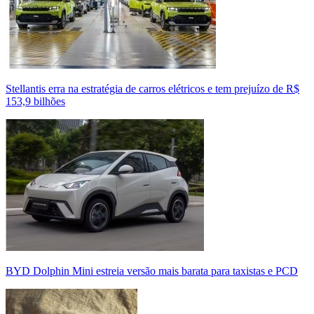
Stellantis erra na estratégia de carros elétricos e tem prejuízo de R$
153,9 bilhões
BYD Dolphin Mini estreia versão mais barata para taxistas e PCD