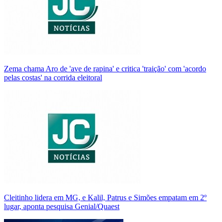
Zema chama Aro de 'ave de rapina' e critica 'traição' com 'acordo
pelas costas' na corrida eleitoral
Cleitinho lidera em MG, e Kalil, Patrus e Simões empatam em 2º
lugar, aponta pesquisa Genial/Quaest