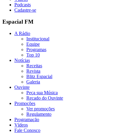
Podcasts
Cadastre-se
Espacial FM
A Rádio
Institucional
Equipe
Programas
Top 10
Notícias
Receitas
Revista
Blitz Espacial
Galeria
Ouvinte
Peça sua Música
Recado do Ouvinte
Promoções
Ver promoções
Regulamento
Programação
Vídeos
Fale Conosco