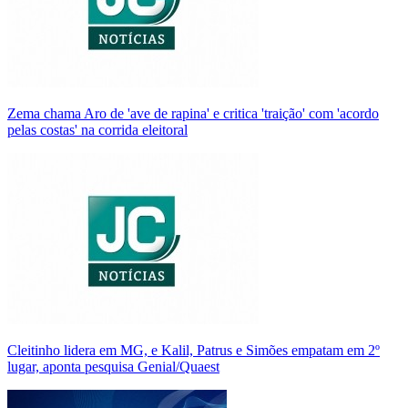
Zema chama Aro de 'ave de rapina' e critica 'traição' com 'acordo
pelas costas' na corrida eleitoral
Cleitinho lidera em MG, e Kalil, Patrus e Simões empatam em 2º
lugar, aponta pesquisa Genial/Quaest