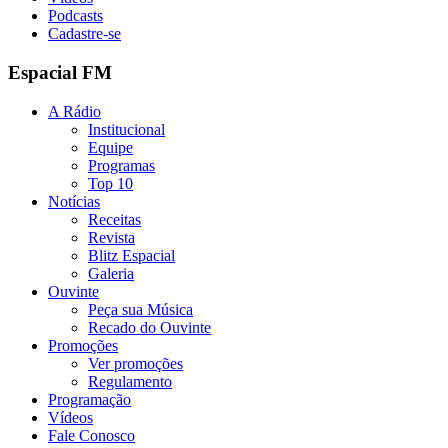
Podcasts
Cadastre-se
Espacial FM
A Rádio
Institucional
Equipe
Programas
Top 10
Notícias
Receitas
Revista
Blitz Espacial
Galeria
Ouvinte
Peça sua Música
Recado do Ouvinte
Promoções
Ver promoções
Regulamento
Programação
Vídeos
Fale Conosco