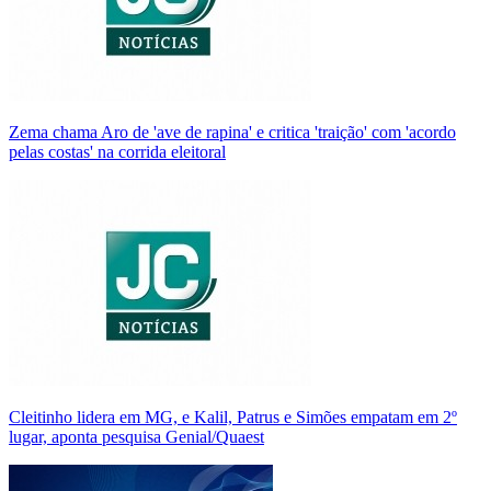
Zema chama Aro de 'ave de rapina' e critica 'traição' com 'acordo
pelas costas' na corrida eleitoral
Cleitinho lidera em MG, e Kalil, Patrus e Simões empatam em 2º
lugar, aponta pesquisa Genial/Quaest