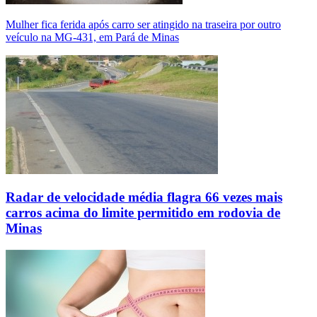
Mulher fica ferida após carro ser atingido na traseira por outro
veículo na MG-431, em Pará de Minas
Radar de velocidade média flagra 66 vezes mais
carros acima do limite permitido em rodovia de
Minas