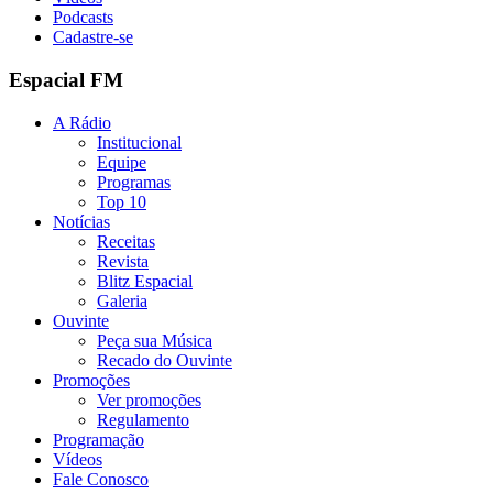
Podcasts
Cadastre-se
Espacial FM
A Rádio
Institucional
Equipe
Programas
Top 10
Notícias
Receitas
Revista
Blitz Espacial
Galeria
Ouvinte
Peça sua Música
Recado do Ouvinte
Promoções
Ver promoções
Regulamento
Programação
Vídeos
Fale Conosco