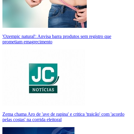
'Ozempic natural': Anvisa barra produtos sem registro que
prometiam emagrecimento
Zema chama Aro de 'ave de rapina' e critica 'traição' com 'acordo
pelas costas' na corrida eleitoral