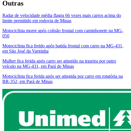
Outras
Radar de velocidade média flagra 66 vezes mais carros acima do
limite permitido em rodovia de Minas
Motociclista morre após colisão frontal com caminhonete na MG-
050
Motociclista fica ferido após batida frontal com carro na MG-431,
em São José da Varginha
Mulher fica ferida após carro ser atingido na traseira por outro
veículo na MG-431, em Pará de Minas
Motociclista fica ferida após ser atingida por carro em rotatória na
BR-352, em Pará de Minas