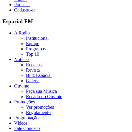
Podcasts
Cadastre-se
Espacial FM
A Rádio
Institucional
Equipe
Programas
Top 10
Notícias
Receitas
Revista
Blitz Espacial
Galeria
Ouvinte
Peça sua Música
Recado do Ouvinte
Promoções
Ver promoções
Regulamento
Programação
Vídeos
Fale Conosco