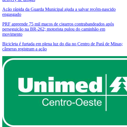
Ação rápida da Guarda Municipal ajuda a salvar recém-nascido
engasgado
PRF apreende 75 mil maços de cigarros contrabandeados após
perseguição na BR-262; motorista pulou do caminhão em
movimento
Bicicleta é furtada em plena luz do dia no Centro de Pará de Minas;
câmeras registram a ação