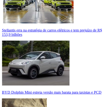
Stellantis erra na estratégia de carros elétricos e tem prejuízo de R$
153,9 bilhões
BYD Dolphin Mini estreia versão mais barata para taxistas e PCD