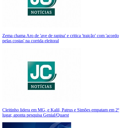
Zema chama Aro de 'ave de rapina' e critica 'traição' com 'acordo
pelas costas' na corrida eleitoral
Cleitinho lidera em MG, e Kalil, Patrus e Simões empatam em 2º
lugar, aponta pesquisa Genial/Quaest