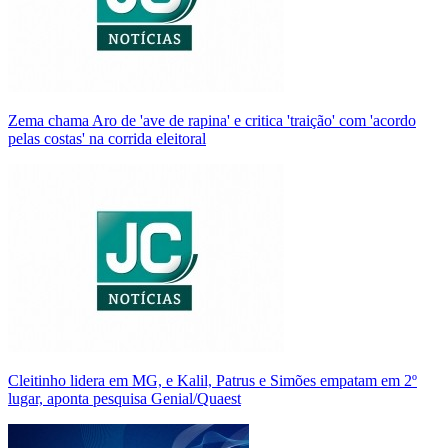
Zema chama Aro de 'ave de rapina' e critica 'traição' com 'acordo
pelas costas' na corrida eleitoral
Cleitinho lidera em MG, e Kalil, Patrus e Simões empatam em 2º
lugar, aponta pesquisa Genial/Quaest