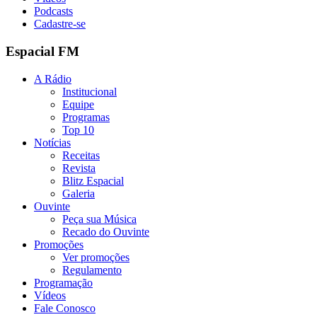
Podcasts
Cadastre-se
Espacial FM
A Rádio
Institucional
Equipe
Programas
Top 10
Notícias
Receitas
Revista
Blitz Espacial
Galeria
Ouvinte
Peça sua Música
Recado do Ouvinte
Promoções
Ver promoções
Regulamento
Programação
Vídeos
Fale Conosco