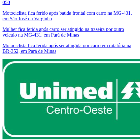
050
Motociclista fica ferido após batida frontal com carro na MG-431,
em São José da Varginha
Mulher fica ferida após carro ser atingido na traseira por outro
veículo na MG-431, em Pará de Minas
Motociclista fica ferida após ser atingida por carro em rotatória na
BR-352, em Pará de Minas