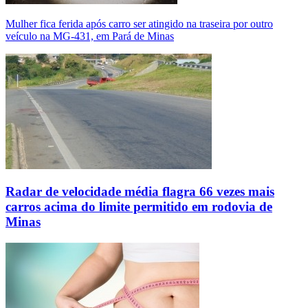
Mulher fica ferida após carro ser atingido na traseira por outro
veículo na MG-431, em Pará de Minas
Radar de velocidade média flagra 66 vezes mais
carros acima do limite permitido em rodovia de
Minas