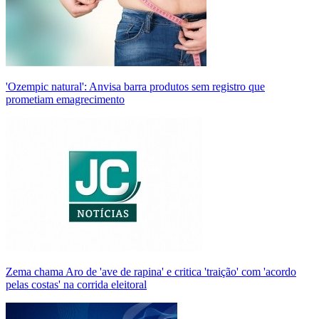
'Ozempic natural': Anvisa barra produtos sem registro que
prometiam emagrecimento
Zema chama Aro de 'ave de rapina' e critica 'traição' com 'acordo
pelas costas' na corrida eleitoral