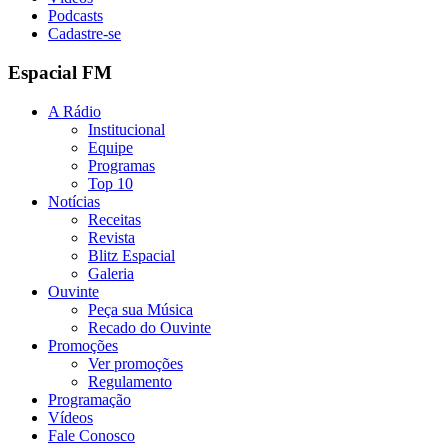
Podcasts
Cadastre-se
Espacial FM
A Rádio
Institucional
Equipe
Programas
Top 10
Notícias
Receitas
Revista
Blitz Espacial
Galeria
Ouvinte
Peça sua Música
Recado do Ouvinte
Promoções
Ver promoções
Regulamento
Programação
Vídeos
Fale Conosco