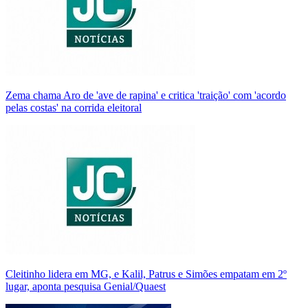
Zema chama Aro de 'ave de rapina' e critica 'traição' com 'acordo
pelas costas' na corrida eleitoral
Cleitinho lidera em MG, e Kalil, Patrus e Simões empatam em 2º
lugar, aponta pesquisa Genial/Quaest