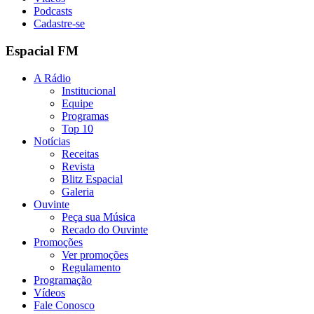
Podcasts
Cadastre-se
Espacial FM
A Rádio
Institucional
Equipe
Programas
Top 10
Notícias
Receitas
Revista
Blitz Espacial
Galeria
Ouvinte
Peça sua Música
Recado do Ouvinte
Promoções
Ver promoções
Regulamento
Programação
Vídeos
Fale Conosco