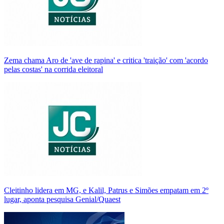
Zema chama Aro de 'ave de rapina' e critica 'traição' com 'acordo
pelas costas' na corrida eleitoral
Cleitinho lidera em MG, e Kalil, Patrus e Simões empatam em 2º
lugar, aponta pesquisa Genial/Quaest