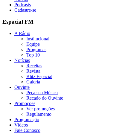
Podcasts
Cadastre-se
Espacial FM
A Rádio
Institucional
Equipe
Programas
Top 10
Notícias
Receitas
Revista
Blitz Espacial
Galeria
Ouvinte
Peça sua Música
Recado do Ouvinte
Promoções
Ver promoções
Regulamento
Programação
Vídeos
Fale Conosco