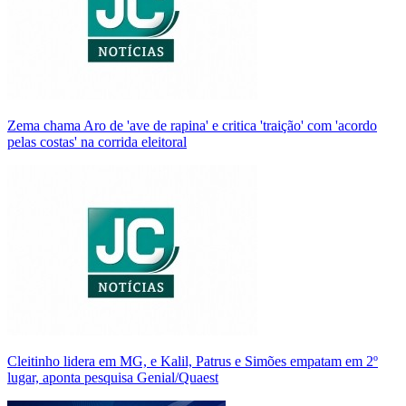
Zema chama Aro de 'ave de rapina' e critica 'traição' com 'acordo
pelas costas' na corrida eleitoral
Cleitinho lidera em MG, e Kalil, Patrus e Simões empatam em 2º
lugar, aponta pesquisa Genial/Quaest