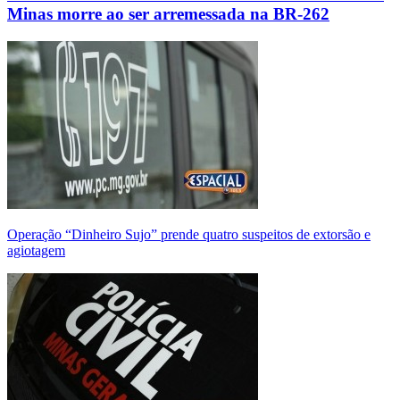
Minas morre ao ser arremessada na BR-262
Operação “Dinheiro Sujo” prende quatro suspeitos de extorsão e
agiotagem