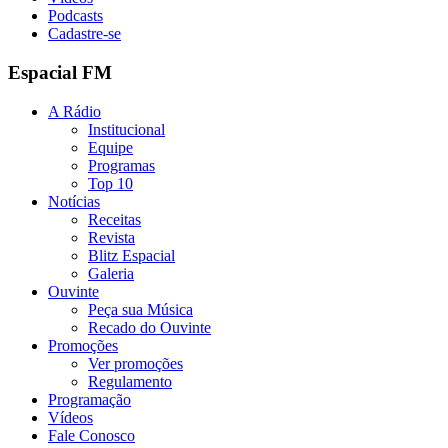
Podcasts
Cadastre-se
Espacial FM
A Rádio
Institucional
Equipe
Programas
Top 10
Notícias
Receitas
Revista
Blitz Espacial
Galeria
Ouvinte
Peça sua Música
Recado do Ouvinte
Promoções
Ver promoções
Regulamento
Programação
Vídeos
Fale Conosco