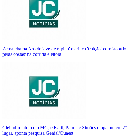
Zema chama Aro de 'ave de rapina' e critica 'traição' com 'acordo
pelas costas' na corrida eleitoral
Cleitinho lidera em MG, e Kalil, Patrus e Simões empatam em 2º
lugar, aponta pesquisa Genial/Quaest