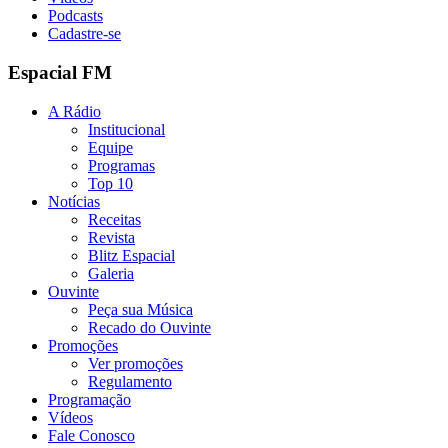
Podcasts
Cadastre-se
Espacial FM
A Rádio
Institucional
Equipe
Programas
Top 10
Notícias
Receitas
Revista
Blitz Espacial
Galeria
Ouvinte
Peça sua Música
Recado do Ouvinte
Promoções
Ver promoções
Regulamento
Programação
Vídeos
Fale Conosco