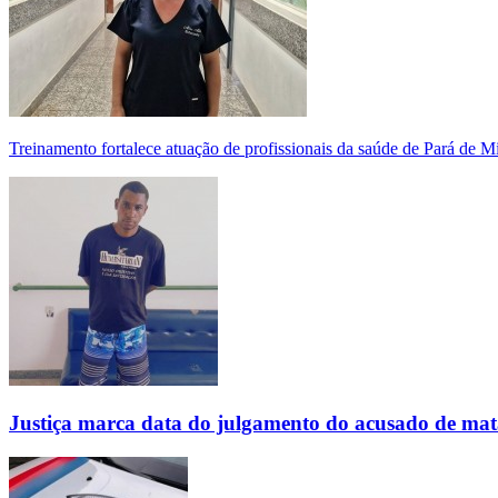
Treinamento fortalece atuação de profissionais da saúde de Pará de 
Justiça marca data do julgamento do acusado de mat