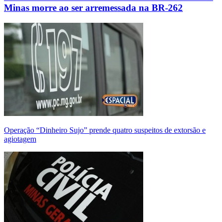
Minas morre ao ser arremessada na BR-262
Operação “Dinheiro Sujo” prende quatro suspeitos de extorsão e
agiotagem