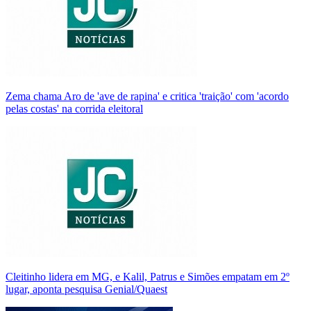
Zema chama Aro de 'ave de rapina' e critica 'traição' com 'acordo
pelas costas' na corrida eleitoral
Cleitinho lidera em MG, e Kalil, Patrus e Simões empatam em 2º
lugar, aponta pesquisa Genial/Quaest