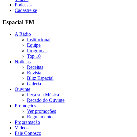
Podcasts
Cadastre-se
Espacial FM
A Rádio
Institucional
Equipe
Programas
Top 10
Notícias
Receitas
Revista
Blitz Espacial
Galeria
Ouvinte
Peça sua Música
Recado do Ouvinte
Promoções
Ver promoções
Regulamento
Programação
Vídeos
Fale Conosco