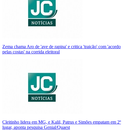
Zema chama Aro de 'ave de rapina' e critica 'traição' com 'acordo
pelas costas' na corrida eleitoral
Cleitinho lidera em MG, e Kalil, Patrus e Simões empatam em 2º
lugar, aponta pesquisa Genial/Quaest