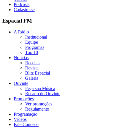
Podcasts
Cadastre-se
Espacial FM
A Rádio
Institucional
Equipe
Programas
Top 10
Notícias
Receitas
Revista
Blitz Espacial
Galeria
Ouvinte
Peça sua Música
Recado do Ouvinte
Promoções
Ver promoções
Regulamento
Programação
Vídeos
Fale Conosco