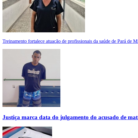
Treinamento fortalece atuação de profissionais da saúde de Pará de 
Justiça marca data do julgamento do acusado de mat