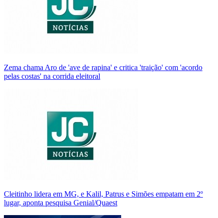
Zema chama Aro de 'ave de rapina' e critica 'traição' com 'acordo
pelas costas' na corrida eleitoral
Cleitinho lidera em MG, e Kalil, Patrus e Simões empatam em 2º
lugar, aponta pesquisa Genial/Quaest