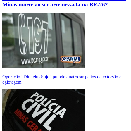
Minas morre ao ser arremessada na BR-262
Operação “Dinheiro Sujo” prende quatro suspeitos de extorsão e
agiotagem