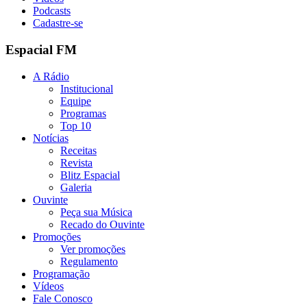
Podcasts
Cadastre-se
Espacial FM
A Rádio
Institucional
Equipe
Programas
Top 10
Notícias
Receitas
Revista
Blitz Espacial
Galeria
Ouvinte
Peça sua Música
Recado do Ouvinte
Promoções
Ver promoções
Regulamento
Programação
Vídeos
Fale Conosco