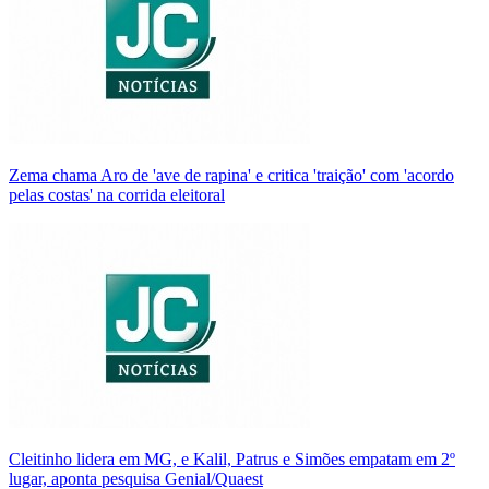
Zema chama Aro de 'ave de rapina' e critica 'traição' com 'acordo
pelas costas' na corrida eleitoral
Cleitinho lidera em MG, e Kalil, Patrus e Simões empatam em 2º
lugar, aponta pesquisa Genial/Quaest