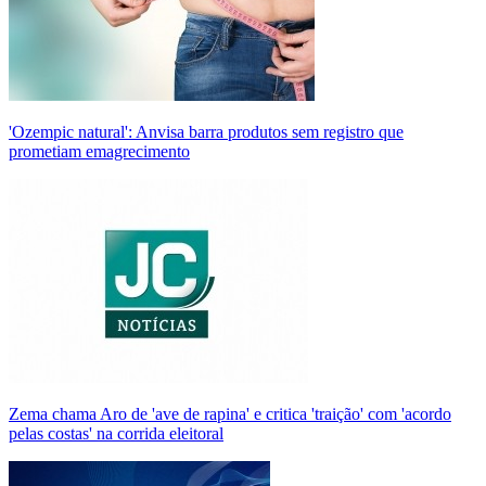
'Ozempic natural': Anvisa barra produtos sem registro que
prometiam emagrecimento
Zema chama Aro de 'ave de rapina' e critica 'traição' com 'acordo
pelas costas' na corrida eleitoral