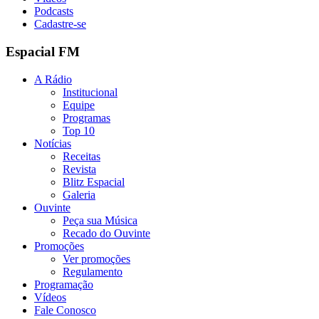
Podcasts
Cadastre-se
Espacial FM
A Rádio
Institucional
Equipe
Programas
Top 10
Notícias
Receitas
Revista
Blitz Espacial
Galeria
Ouvinte
Peça sua Música
Recado do Ouvinte
Promoções
Ver promoções
Regulamento
Programação
Vídeos
Fale Conosco