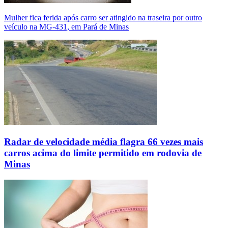
Mulher fica ferida após carro ser atingido na traseira por outro
veículo na MG-431, em Pará de Minas
Radar de velocidade média flagra 66 vezes mais
carros acima do limite permitido em rodovia de
Minas