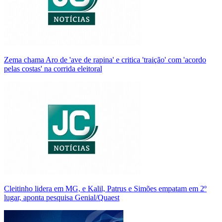
Zema chama Aro de 'ave de rapina' e critica 'traição' com 'acordo
pelas costas' na corrida eleitoral
Cleitinho lidera em MG, e Kalil, Patrus e Simões empatam em 2º
lugar, aponta pesquisa Genial/Quaest