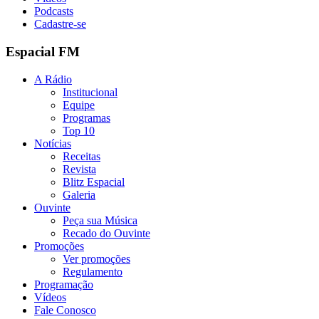
Podcasts
Cadastre-se
Espacial FM
A Rádio
Institucional
Equipe
Programas
Top 10
Notícias
Receitas
Revista
Blitz Espacial
Galeria
Ouvinte
Peça sua Música
Recado do Ouvinte
Promoções
Ver promoções
Regulamento
Programação
Vídeos
Fale Conosco