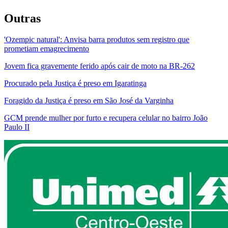
Outras
'Ozempic natural': Anvisa barra produtos sem registro que
prometiam emagrecimento
Jovem fica gravemente ferido após cair de moto na BR-262
Procurado pela Justiça é preso em Igaratinga
Foragido da Justiça é preso em São José da Varginha
GCM prende mulher por furto e recupera celular no bairro João
Paulo II