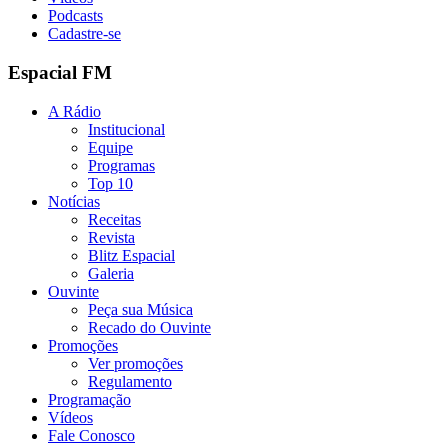
Podcasts
Cadastre-se
Espacial FM
A Rádio
Institucional
Equipe
Programas
Top 10
Notícias
Receitas
Revista
Blitz Espacial
Galeria
Ouvinte
Peça sua Música
Recado do Ouvinte
Promoções
Ver promoções
Regulamento
Programação
Vídeos
Fale Conosco