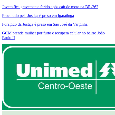
Jovem fica gravemente ferido após cair de moto na BR-262
Procurado pela Justiça é preso em Igaratinga
Foragido da Justiça é preso em São José da Varginha
GCM prende mulher por furto e recupera celular no bairro João
Paulo II