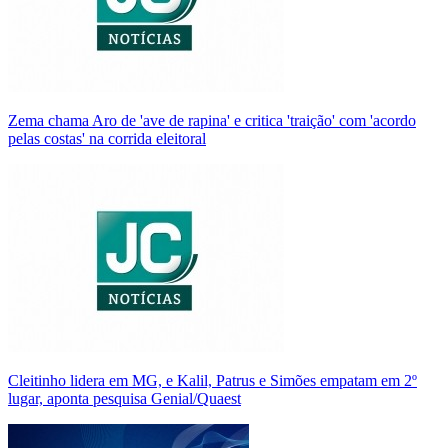
Zema chama Aro de 'ave de rapina' e critica 'traição' com 'acordo
pelas costas' na corrida eleitoral
Cleitinho lidera em MG, e Kalil, Patrus e Simões empatam em 2º
lugar, aponta pesquisa Genial/Quaest